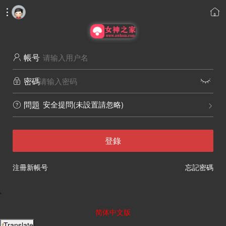


帳号

密碼


安全提問(未設置請忽略)
問題


登錄
注冊新帳号
忘記密碼
'
简体中文版
Translate