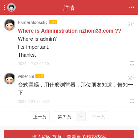
詳情


Esmeraldossky
Lv.1
#
61
Where is Administration nzhom33.com ??
Where is admin?
I'ts important.
Thanks.
2025-1-7 08:02:39

wine189
Lv.2
#
62
台式電腦，用什麽浏覽器，那位朋友知道，告知一
下
2026-2-24 20:55:21

上一頁
第 7 頁
下一頁

進入網站首頁，查看更多精彩内容