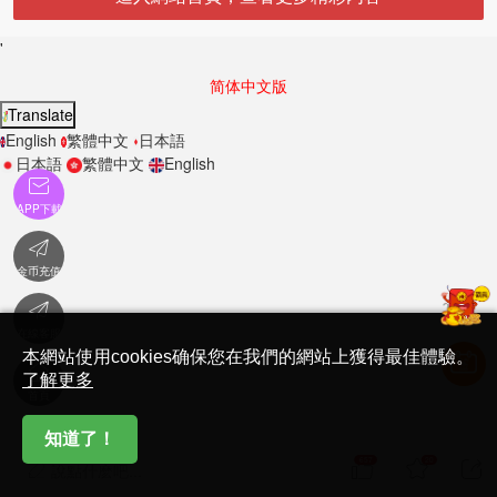
'
简体中文版
Translate
English
繁體中文
日本語
日本語
繁體中文
English

APP下載

金币充值

在線客服
本網站使用cookies确保您在我們的網站上獲得最佳體驗。

了解更多
首頁
知道了！
657
20



說點什麽吧...
