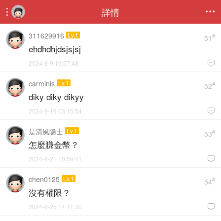
詳情


311629916
Lv.1
#
51
ehdhdhjdsjsjsj
2024-8-9 19:57:48

carminis
Lv.1
#
52
diky diky dikyy
2024-9-19 03:15:54

是清風隐士
Lv.1
#
53
怎麼賺金幣？
2024-9-21 10:59:41

chen0125
Lv.1
#
54
沒有權限？
2024-9-25 14:11:30
