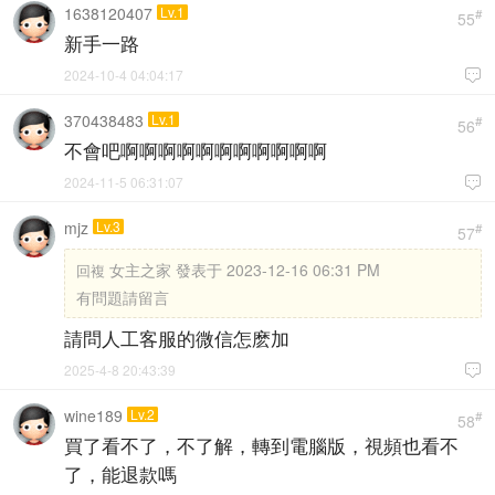
1638120407
Lv.1
#
55
新手一路
2024-10-4 04:04:17

370438483
Lv.1
#
56
不會吧啊啊啊啊啊啊啊啊啊啊啊
2024-11-5 06:31:07

mjz
Lv.3
#
57
女主之家 發表于 2023-12-16 06:31 PM
回複
有問題請留言
請問人工客服的微信怎麽加
2025-4-8 20:43:39

wine189
Lv.2
#
58
買了看不了，不了解，轉到電腦版，視頻也看不
了，能退款嗎