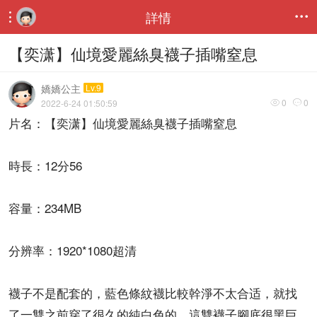
詳情


【奕潇】仙境愛麗絲臭襪子插嘴窒息
嬌嬌公主
Lv.9
0
0
2022-6-24 01:50:59


片名：【奕潇】仙境愛麗絲臭襪子插嘴窒息
時長：12分56
容量：234MB
分辨率：1920*1080超清
襪子不是配套的，藍色條紋襪比較幹淨不太合适，就找
了一雙之前穿了很久的純白色的，這雙襪子腳底很黑巨