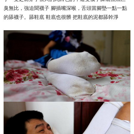
臭無比，強迫聞襪子 腳插嘴深喉，舌頭當腳墊一點一點
的舔襪子。舔鞋底 鞋底也很髒 把鞋底的泥都舔幹淨