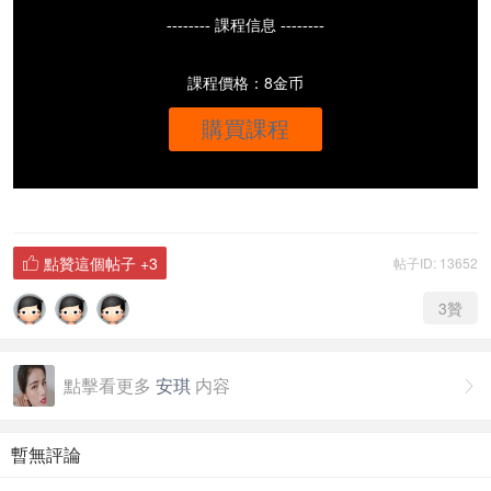
-------- 課程信息 --------
課程價格：8金币
購買課程
點贊這個帖子
+3
帖子ID: 13652

3
贊
點擊看更多
安琪
内容

暫無評論